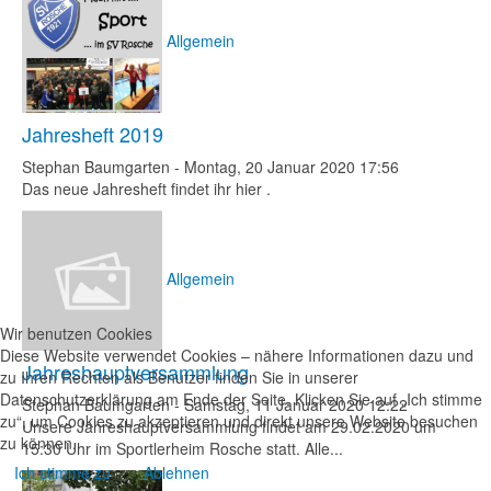
Allgemein
Jahresheft 2019
Stephan Baumgarten
-
Montag, 20 Januar 2020 17:56
Das neue Jahresheft findet ihr hier .
Allgemein
Wir benutzen Cookies
Diese Website verwendet Cookies – nähere Informationen dazu und
Jahreshauptversammlung
zu Ihren Rechten als Benutzer finden Sie in unserer
Datenschutzerklärung am Ende der Seite. Klicken Sie auf „Ich stimme
Stephan Baumgarten
-
Samstag, 11 Januar 2020 12:22
zu“, um Cookies zu akzeptieren und direkt unsere Website besuchen
Unsere Jahreshauptversammlung findet am 29.02.2020 um
zu können.
15:30 Uhr im Sportlerheim Rosche statt. Alle...
Ich stimme zu
Ablehnen