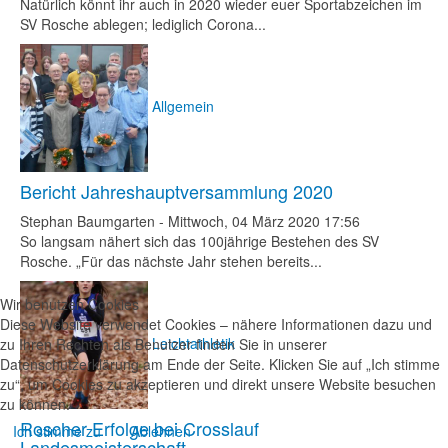
Natürlich könnt ihr auch in 2020 wieder euer Sportabzeichen im
SV Rosche ablegen; lediglich Corona...
Allgemein
Bericht Jahreshauptversammlung 2020
Stephan Baumgarten
-
Mittwoch, 04 März 2020 17:56
So langsam nähert sich das 100jährige Bestehen des SV
Rosche. „Für das nächste Jahr stehen bereits...
Wir benutzen Cookies
Diese Website verwendet Cookies – nähere Informationen dazu und
Leichtathletik
zu Ihren Rechten als Benutzer finden Sie in unserer
Datenschutzerklärung am Ende der Seite. Klicken Sie auf „Ich stimme
zu“, um Cookies zu akzeptieren und direkt unsere Website besuchen
zu können.
Roscher Erfolge bei Crosslauf
Ich stimme zu
Ablehnen
Landesmeisterschaft