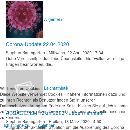
Allgemein
Corona-Update 22.04.2020
Stephan Baumgarten
-
Mittwoch, 22 April 2020 17:34
Liebe Vereinsmitglieder, liebe Übungsleiter, hier wollen wir einige
Fragen beantworten, die...
Leichtathletik
Wir benutzen Cookies
Diese Website verwendet Cookies – nähere Informationen dazu und
zu Ihren Rechten als Benutzer finden Sie in unserer
Datenschutzerklärung am Ende der Seite. Klicken Sie auf „Ich stimme
zu“, um Cookies zu akzeptieren und direkt unsere Website besuchen
ABSAGE: LM 10km 2020 - Jedermannlauf
zu können.
Stephan Baumgarten
-
Freitag, 13 März 2020 14:50
Ich stimme zu
Ablehnen
Aufgrund der aktuellen Situation um die Ausbreitung des Corona