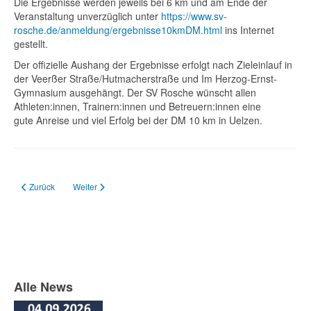
Die Ergebnisse werden jeweils bei 6 km und am Ende der
Veranstaltung unverzüglich unter
https://www.sv-
rosche.de/anmeldung/ergebnisse10kmDM.html
ins Internet
gestellt.
Der offizielle Aushang der Ergebnisse erfolgt nach Zieleinlauf in
der Veerßer Straße/Hutmacherstraße und Im Herzog-Ernst-
Gymnasium ausgehängt. Der SV Rosche wünscht allen
Athleten:innen, Trainern:innen und Betreuern:innen eine
gute Anreise und viel Erfolg bei der DM 10 km in Uelzen.
Vorheriger Beitrag: Update Crosslauf Landesmeisterschaften
Nächster Beitrag: Deutsche Meisterschaften im 10km Straßenla
Zurück
Weiter
Alle News