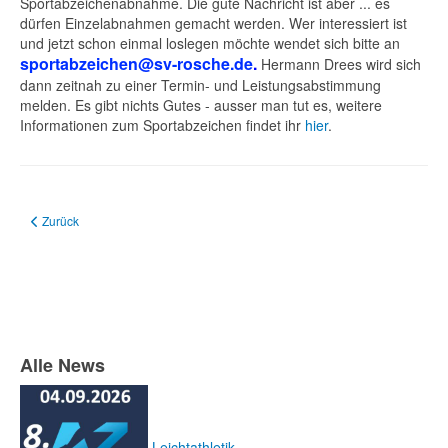
Sportabzeichenabnahme. Die gute Nachricht ist aber ... es
dürfen Einzelabnahmen gemacht werden. Wer interessiert ist
und jetzt schon einmal loslegen möchte wendet sich bitte an
sportabzeichen@sv-rosche.de
.
Hermann Drees wird sich
dann zeitnah zu einer Termin- und Leistungsabstimmung
melden. Es gibt nichts Gutes - ausser man tut es, weitere
Informationen zum Sportabzeichen findet ihr
hier
.
Vorheriger Beitrag: Der SV Rosche lädt zum Sportabzeichen ein
Zurück
Alle News
Leichtathletik