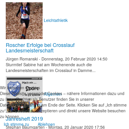
Leichtathletik
Roscher Erfolge bei Crosslauf
Landesmeisterschaft
Jürgen Romanski
-
Donnerstag, 20 Februar 2020 14:50
Sturmtief Sabine hat am Wochenende auch die
Landesmeisterschaften im Crosslauf in Damme...
Wir benutzen Cookies
Diese Website verwendet Cookies – nähere Informationen dazu und
Allgemein
zu Ihren Rechten als Benutzer finden Sie in unserer
Datenschutzerklärung am Ende der Seite. Klicken Sie auf „Ich stimme
zu“, um Cookies zu akzeptieren und direkt unsere Website besuchen
zu können.
Jahresheft 2019
Ich stimme zu
Ablehnen
Stephan Baumgarten
-
Montag, 20 Januar 2020 17:56