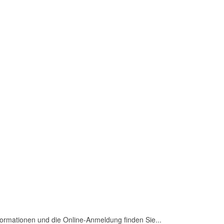
der LM im Straßenlauf am 25.09.2021
eutschen Meisterschaften in Berlin
ormationen und die Online-Anmeldung finden Sie...