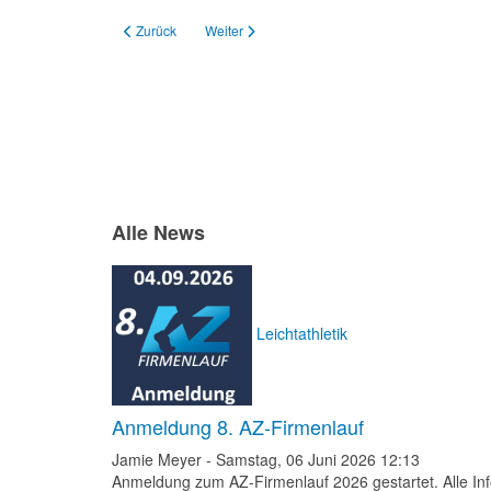
Vorheriger Beitrag: Jedermann- und Kinderläufe im Rahmen 
Nächster Beitrag: Gold und Silber bei den Nordd
Zurück
Weiter
Alle News
Leichtathletik
Anmeldung 8. AZ-Firmenlauf
Jamie Meyer
-
Samstag, 06 Juni 2026 12:13
Anmeldung zum AZ-Firmenlauf 2026 gestartet. Alle Inf