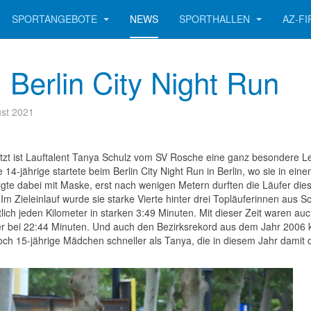
SPORTANGEBOTE
NEWS
SPORTHALLEN
AZ-F
Berlin City Night Run
ust 2021
tzt ist Lauftalent Tanya Schulz vom SV Rosche eine ganz besondere Lei
 14-jährige startete beim Berlin City Night Run in Berlin, wo sie in e
olgte dabei mit Maske, erst nach wenigen Metern durften die Läufer 
Im Zieleinlauf wurde sie starke Vierte hinter drei Topläuferinnen aus 
tlich jeden Kilometer in starken 3:49 Minuten. Mit dieser Zeit waren au
r bei 22:44 Minuten. Und auch den Bezirksrekord aus dem Jahr 2006 k
h 15-jährige Mädchen schneller als Tanya, die in diesem Jahr damit de