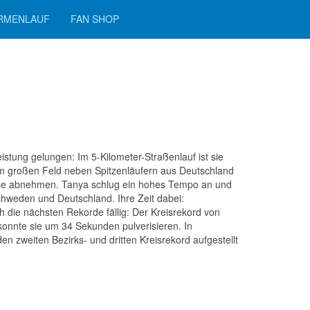
IRMENLAUF
FAN SHOP
stung gelungen: Im 5-Kilometer-Straßenlauf ist sie
inem großen Feld neben Spitzenläufern aus Deutschland
diese abnehmen. Tanya schlug ein hohes Tempo an und
Schweden und Deutschland. Ihre Zeit dabei:
ch die nächsten Rekorde fällig: Der Kreisrekord von
onnte sie um 34 Sekunden pulverisieren. In
n zweiten Bezirks- und dritten Kreisrekord aufgestellt