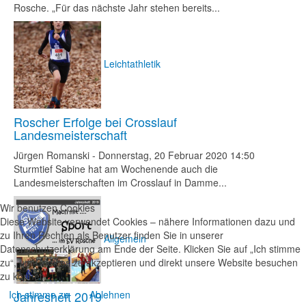
Rosche. „Für das nächste Jahr stehen bereits...
Leichtathletik
Roscher Erfolge bei Crosslauf
Landesmeisterschaft
Jürgen Romanski
-
Donnerstag, 20 Februar 2020 14:50
Sturmtief Sabine hat am Wochenende auch die
Landesmeisterschaften im Crosslauf in Damme...
Wir benutzen Cookies
Diese Website verwendet Cookies – nähere Informationen dazu und
zu Ihren Rechten als Benutzer finden Sie in unserer
Allgemein
Datenschutzerklärung am Ende der Seite. Klicken Sie auf „Ich stimme
zu“, um Cookies zu akzeptieren und direkt unsere Website besuchen
zu können.
Ich stimme zu
Jahresheft 2019
Ablehnen